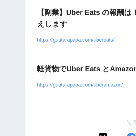
【副業】Uber Eats の
えします
https://guutarapapa.com/ubereats/
軽貨物でUber Eats とAma
https://guutarapapa.com/uberamazon/