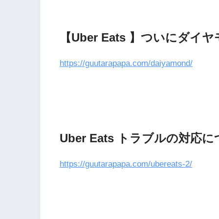
【Uber Eats 】ついに
https://guutarapapa.com/daiyamond/
Uber Eats トラブルの対応
https://guutarapapa.com/ubereats-2/